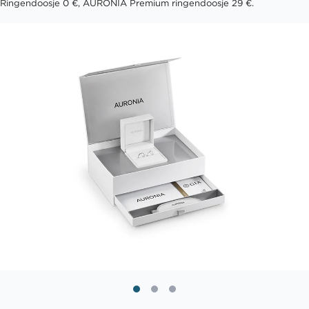
Ringendoosje 0 €, AURONIA Premium ringendoosje 29 €.