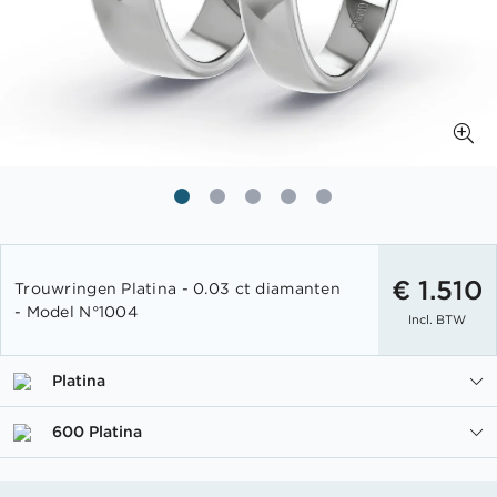
Ga
naar
€ 1.510
Trouwringen Platina - 0.03 ct diamanten
het
- Model N°1004
Incl. BTW
begin
van
de
Platina
afbeeldingen-
gallerij
600 Platina