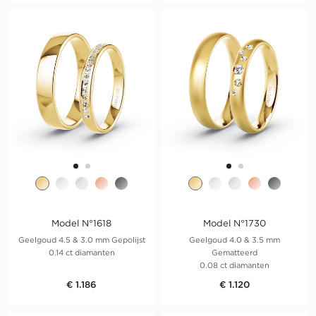
Model N°1618
Model N°1730
Geelgoud 4.5 & 3.0 mm Gepolijst
Geelgoud 4.0 & 3.5 mm
0.14 ct diamanten
Gematteerd
0.08 ct diamanten
€ 1.186
€ 1.120