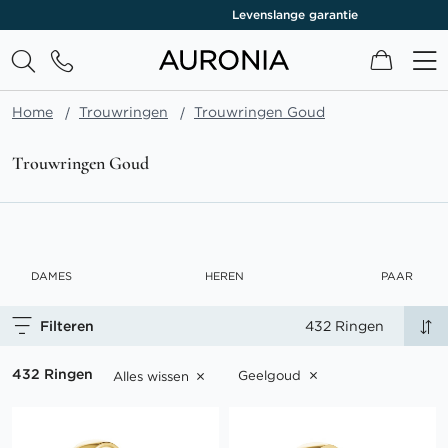
Levenslange garantie
Winkel
Home
Trouwringen
Trouwringen Goud
Trouwringen Goud
DAMES
HEREN
PAAR
Filteren
432 Ringen
432 Ringen
Geelgoud
Alles wissen