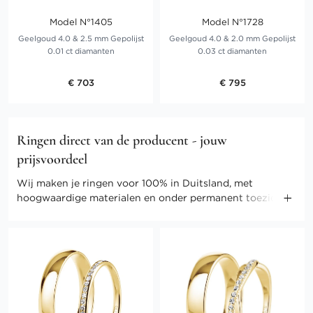
Model N°1405
Model N°1728
Geelgoud 4.0 & 2.5 mm Gepolijst
Geelgoud 4.0 & 2.0 mm Gepolijst
0.01 ct diamanten
0.03 ct diamanten
€ 703
€ 795
Ringen direct van de producent - jouw
prijsvoordeel
Wij maken je ringen voor 100% in Duitsland, met
hoogwaardige materialen en onder permanent toezicht
van onze meesters. Door onze directe verkoop kunnen
we ook de kosten gering houden. Profiteer van direct-
selling prijzen en andere voordelen.