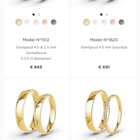
Model N°1512
Model N°1620
Geelgoud 4.0 & 2.5 mm
Geelgoud 4.5 mm Gepolijst
Gematteerd
0.03 ct diamanten
€ 849
€ 691