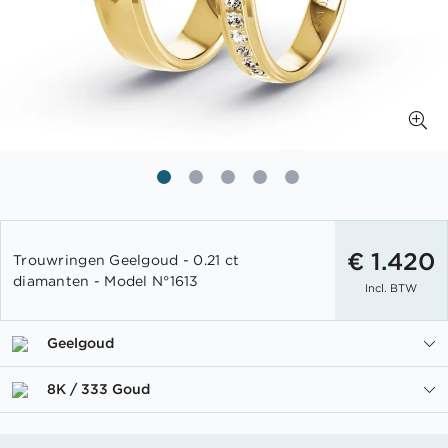
Ga
naar
€ 1.420
Trouwringen Geelgoud - 0.21 ct
het
diamanten - Model N°1613
Incl. BTW
begin
van
de
Geelgoud
afbeeldingen-
gallerij
8K / 333 Goud