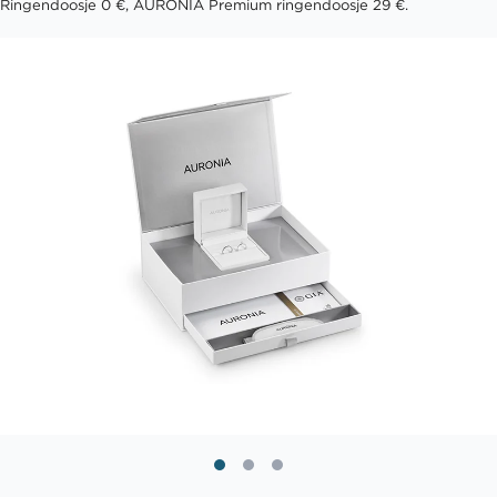
Ringendoosje 0 €, AURONIA Premium ringendoosje 29 €.