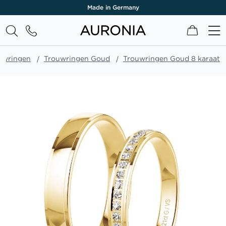
Made in Germany
Winkel
uwringen
Trouwringen Goud
Trouwringen Goud 8 karaat
Ga
naar
het
einde
van
de
afbeeldingen-
gallerij