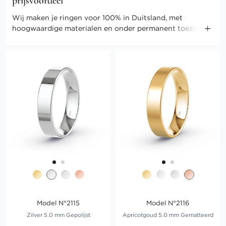
prijsvoordeel
Wij maken je ringen voor 100% in Duitsland, met
hoogwaardige materialen en onder permanent toezicht
van onze meesters. Door onze directe verkoop kunnen
we ook de kosten gering houden. Profiteer van direct-
selling prijzen en andere voordelen.
Model N°2115
Model N°2116
Zilver 5.0 mm Gepolijst
Apricotgoud 5.0 mm Gematteerd