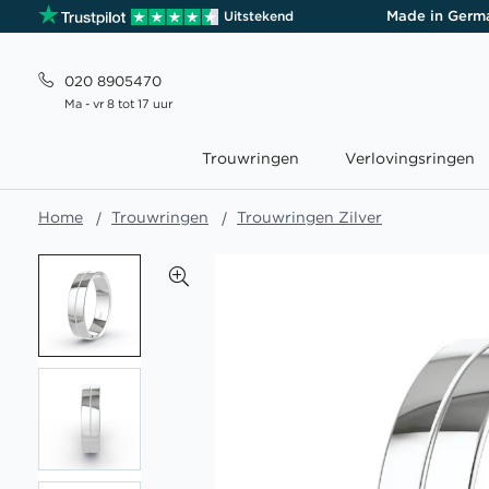
Made in Germ
Uitstekend
020 8905470
Ma - vr 8 tot 17 uur
Trouwringen
Verlovingsringen
Home
Trouwringen
Trouwringen Zilver
Ga
naar
het
einde
van
de
afbeeldingen-
gallerij