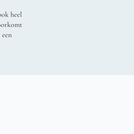
ook heel
voorkomt
r een