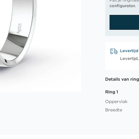
Pas je ringmaa
configurator.
Levertijd
Levertijd
Details van rin
Ring 1
Oppervlak
Breedte