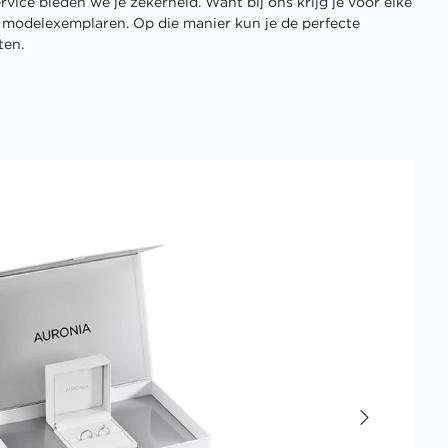
vice bieden we je zekerheid. Want bij ons krijg je voor elke
3 modelexemplaren. Op die manier kun je de perfecte
ten.