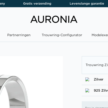
any
Gratis verzending
Levenslange garantie
Partnerringen
Trouwring-Configurator
Modelexe
Trouwring Zi
Zilver
925 Zilv