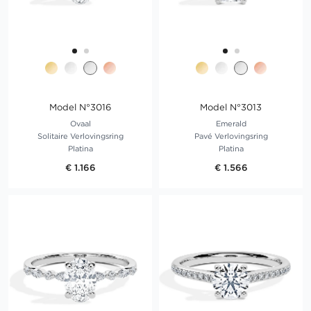
Model N°3016
Model N°3013
Ovaal
Emerald
Solitaire Verlovingsring
Pavé Verlovingsring
Platina
Platina
€ 1.166
€ 1.566