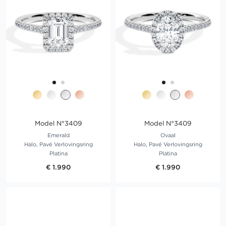
Model N°3409
Model N°3409
Emerald
Ovaal
Halo, Pavé Verlovingsring
Halo, Pavé Verlovingsring
Platina
Platina
€ 1.990
€ 1.990