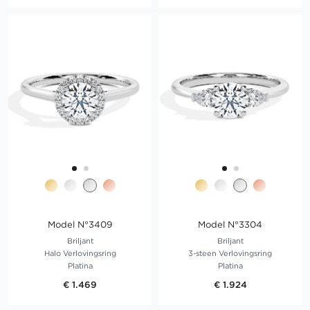
Model N°3409
Model N°3304
Briljant
Briljant
Halo Verlovingsring
3-steen Verlovingsring
Platina
Platina
€ 1.469
€ 1.924