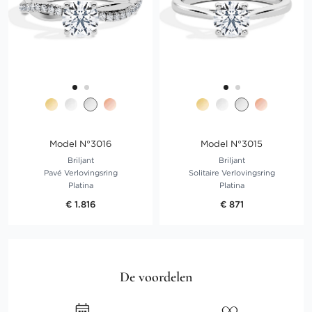
Model N°3016
Model N°3015
Briljant
Briljant
Pavé Verlovingsring
Solitaire Verlovingsring
Platina
Platina
€ 1.816
€ 871
De voordelen