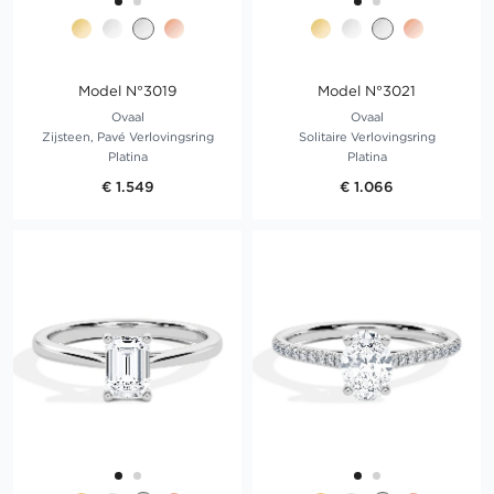
Model N°3019
Model N°3021
Ovaal
Ovaal
Zijsteen, Pavé Verlovingsring
Solitaire Verlovingsring
Platina
Platina
€ 1.549
€ 1.066