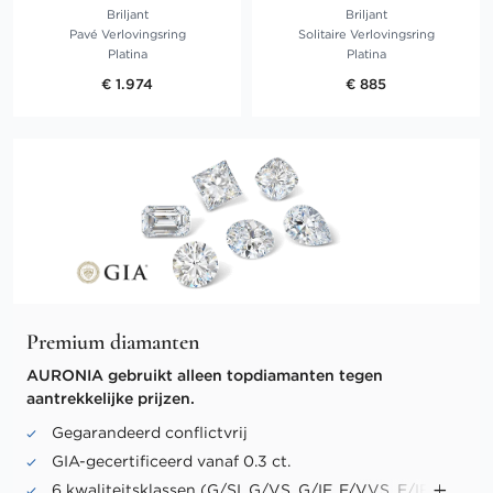
Briljant
Briljant
Pavé Verlovingsring
Solitaire Verlovingsring
Platina
Platina
€ 1.974
€ 885
Premium diamanten
AURONIA gebruikt alleen topdiamanten tegen
aantrekkelijke prijzen.
Gegarandeerd conflictvrij
GIA-gecertificeerd vanaf 0.3 ct.
6 kwaliteitsklassen (G/SI, G/VS, G/IF, F/VVS, E/IF,