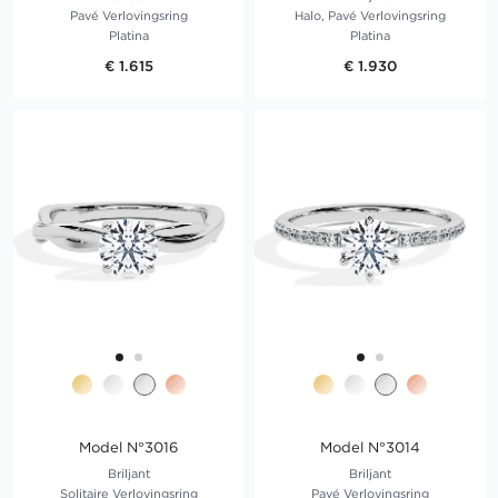
Pavé Verlovingsring
Halo, Pavé Verlovingsring
Platina
Platina
€ 1.615
€ 1.930
Model N°3016
Model N°3014
Briljant
Briljant
Solitaire Verlovingsring
Pavé Verlovingsring