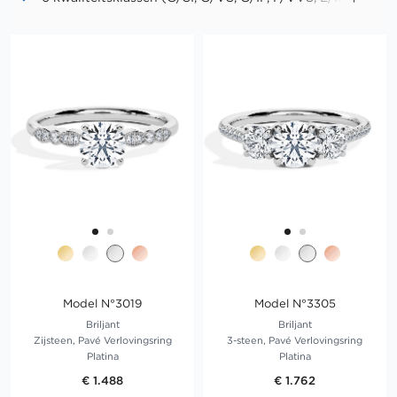
D/IF)
Tot drievoudige uitmuntendheid in slijpvorm,
symmetrie en polijsting ("Triple X")
Geen fluorescentie in "Premium PLUS"-diamanten
Model N°3019
Model N°3305
Briljant
Briljant
Zijsteen, Pavé Verlovingsring
3-steen, Pavé Verlovingsring
Platina
Platina
€ 1.488
€ 1.762