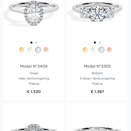
Model N°3409
Model N°3305
Ovaal
Briljant
Halo Verlovingsring
3-steen Verlovingsring
Platina
Platina
€ 1.530
€ 1.387