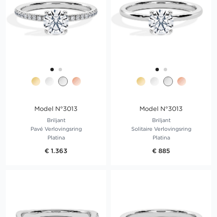
Model N°3013
Model N°3013
Briljant
Briljant
Pavé Verlovingsring
Solitaire Verlovingsring
Platina
Platina
€ 1.363
€ 885