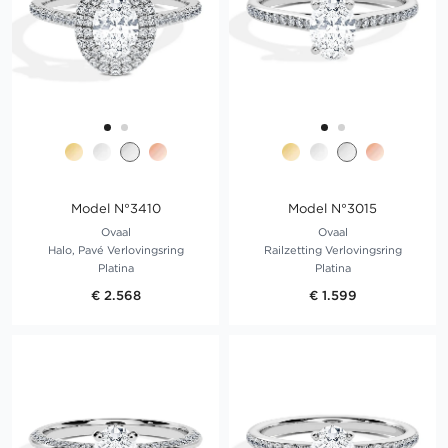
Model N°3410
Model N°3015
Ovaal
Ovaal
Halo, Pavé Verlovingsring
Railzetting Verlovingsring
Platina
Platina
€ 2.568
€ 1.599