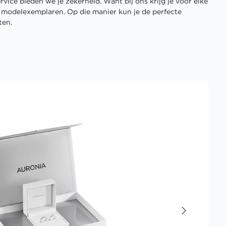
vice bieden we je zekerheid. Want bij ons krijg je voor elke
3 modelexemplaren. Op die manier kun je de perfecte
ten.