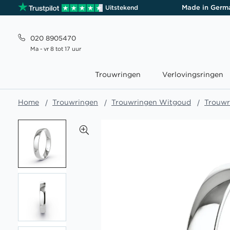
Made in Germ
Uitstekend
020 8905470
Ma - vr 8 tot 17 uur
Trouwringen
Verlovingsringen
Home
Trouwringen
Trouwringen Witgoud
Trouwr
Ga
naar
het
einde
van
de
afbeeldingen-
gallerij