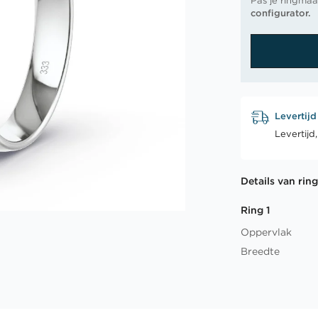
Pas je ringmaa
configurator.
Levertijd
Levertijd
Details van rin
Ring 1
Oppervlak
Breedte