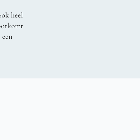
ook heel
voorkomt
r een