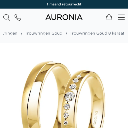
1 maand retourrecht
Winkel
uwringen
Trouwringen Goud
Trouwringen Goud 8 karaat
Ga
naar
het
einde
van
de
afbeeldingen-
gallerij