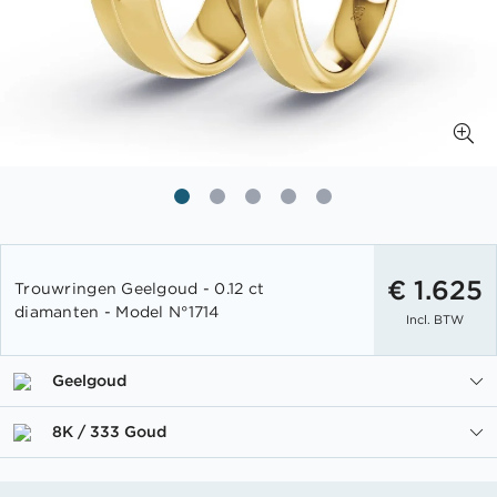
Ga
naar
€ 1.625
Trouwringen Geelgoud - 0.12 ct
het
diamanten - Model N°1714
Incl. BTW
begin
van
de
Geelgoud
afbeeldingen-
gallerij
8K / 333 Goud