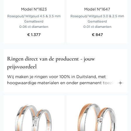
Model N°1623
Model N°1647
Rosegoud/Witgoud 4.5 & 3.5 mm
Rosegoud/Witgoud 3.0 & 2.5 mm
Gematteerd
Gematteerd
0.06 ct diamanten
0.01 ct diamanten
€ 1.377
€ 847
Ringen direct van de producent - jouw
prijsvoordeel
Wij maken je ringen voor 100% in Duitsland, met
hoogwaardige materialen en onder permanent toezicht
van onze meesters. Door onze directe verkoop kunnen
we ook de kosten gering houden. Profiteer van direct-
selling prijzen en andere voordelen.