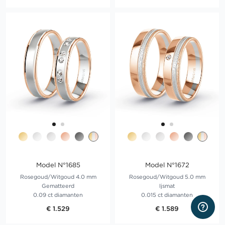
Model N°1685
Model N°1672
Rosegoud/Witgoud 4.0 mm
Rosegoud/Witgoud 5.0 mm
Gematteerd
Ijsmat
0.09 ct diamanten
0.015 ct diamanten
€ 1.529
€ 1.589