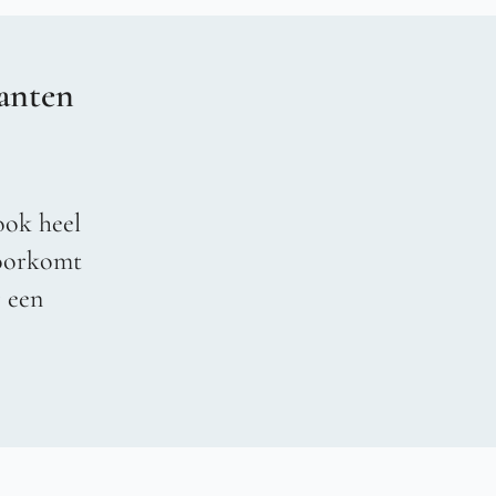
anten
ook heel
voorkomt
r een