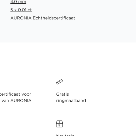
4.0 mm
5 x 0.01 ct
AURONIA Echtheidscertificaat
ertificaat voor
Gratis
n van AURONIA
ringmaatband
Neutrale