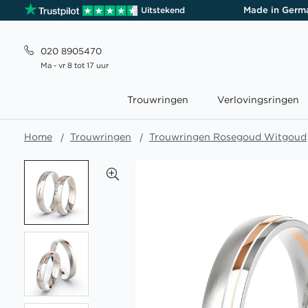
Made in Germ
Uitstekend
020 8905470
Ma - vr 8 tot 17 uur
Trouwringen
Verlovingsringen
Home
Trouwringen
Trouwringen Rosegoud Witgoud
Ga
naar
het
einde
van
de
afbeeldingen-
gallerij