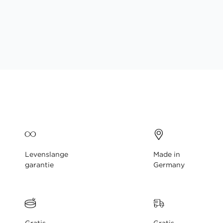
gallerij
Levenslange
Made in
garantie
Germany
Gratis
Gratis