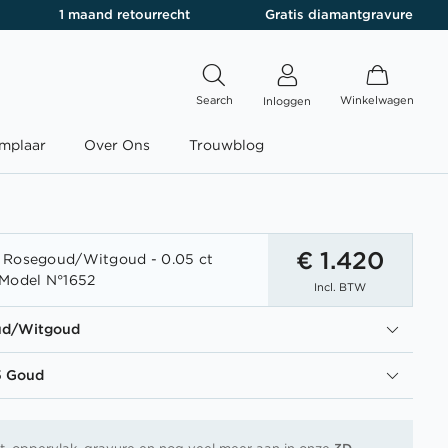
1 maand retourrecht
Gratis diamantgravure
Search
Winkelwagen
Inloggen
mplaar
Over Ons
Trouwblog
€ 1.420
 Rosegoud/Witgoud - 0.05 ct
 Model N°1652
Incl. BTW
ud/Witgoud
5 Goud