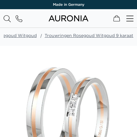
Made in Germany
Winkel
osegoud Witgoud
Trouwringen Rosegoud Witgoud 9 karaat
Ga
naar
het
einde
van
de
afbeeldingen-
gallerij