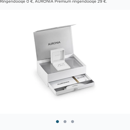
Ringendoosje 0 €, AURONIA Premium ringendoosje 29 €.