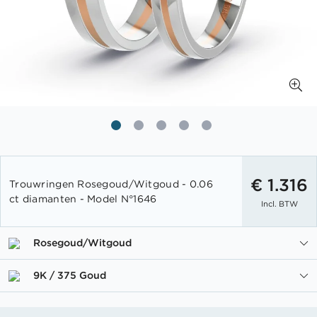
Ga
naar
€ 1.316
Trouwringen Rosegoud/Witgoud - 0.06
het
ct diamanten - Model N°1646
Incl. BTW
begin
van
de
Rosegoud/Witgoud
afbeeldingen-
gallerij
9K / 375 Goud