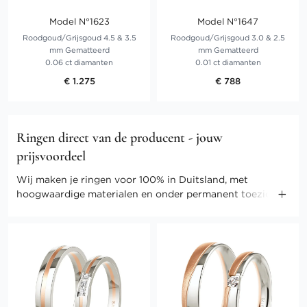
Model N°1623
Model N°1647
Roodgoud/Grijsgoud 4.5 & 3.5
Roodgoud/Grijsgoud 3.0 & 2.5
mm Gematteerd
mm Gematteerd
0.06 ct diamanten
0.01 ct diamanten
€ 1.275
€ 788
Ringen direct van de producent - jouw
prijsvoordeel
Wij maken je ringen voor 100% in Duitsland, met
hoogwaardige materialen en onder permanent toezicht
van onze meesters. Door onze directe verkoop kunnen
we ook de kosten gering houden. Profiteer van direct-
selling prijzen en andere voordelen.