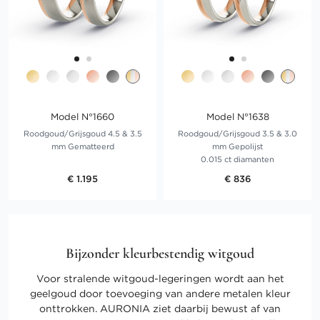
Model N°1660
Model N°1638
Roodgoud/Grijsgoud 4.5 & 3.5
Roodgoud/Grijsgoud 3.5 & 3.0
mm Gematteerd
mm Gepolijst
0.015 ct diamanten
€ 1.195
€ 836
Bijzonder kleurbestendig witgoud
Voor stralende witgoud-legeringen wordt aan het
geelgoud door toevoeging van andere metalen kleur
onttrokken. AURONIA ziet daarbij bewust af van