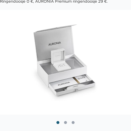
Ringendoosje 0 €, AURONIA Premium ringendoosje 29 €.