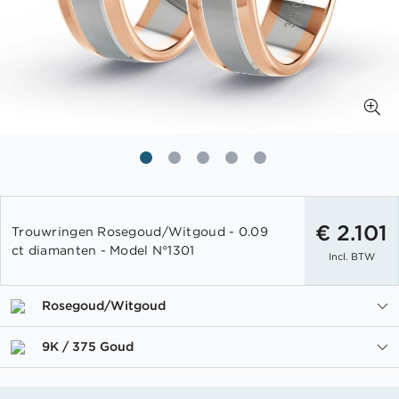
Ga
naar
€ 2.101
Trouwringen Rosegoud/Witgoud - 0.09
het
ct diamanten - Model N°1301
Incl. BTW
begin
van
de
Rosegoud/Witgoud
afbeeldingen-
gallerij
9K / 375 Goud