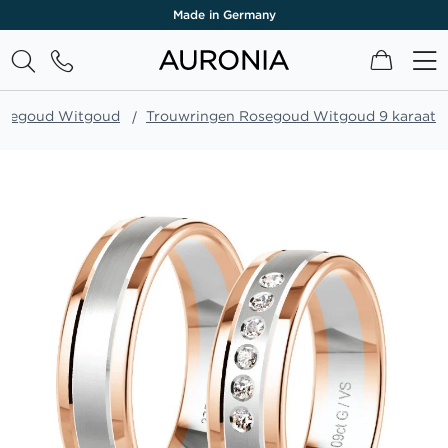
Made in Germany
Winkel
osegoud Witgoud
Trouwringen Rosegoud Witgoud 9 karaat
Ga
naar
het
einde
van
de
afbeeldingen-
gallerij