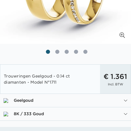
Ga
naar
€ 1.361
Trouwringen Geelgoud - 0.14 ct
het
diamanten - Model N°1711
Incl. BTW
begin
van
de
Geelgoud
afbeeldingen-
gallerij
8K / 333 Goud