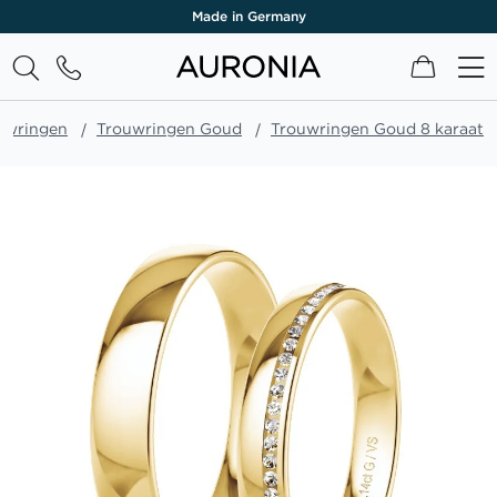
Made in Germany
Winkel
uwringen
Trouwringen Goud
Trouwringen Goud 8 karaat
Ga
naar
het
einde
van
de
afbeeldingen-
gallerij