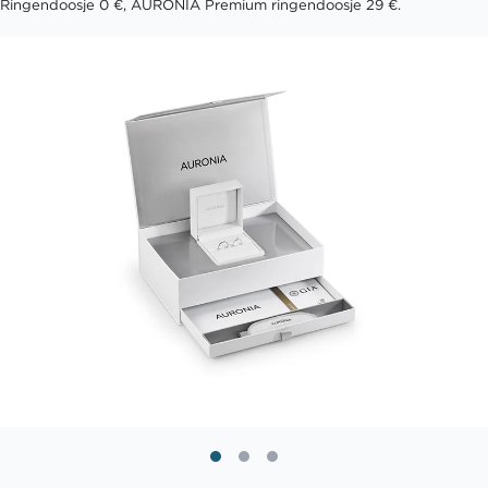
Ringendoosje 0 €, AURONIA Premium ringendoosje 29 €.