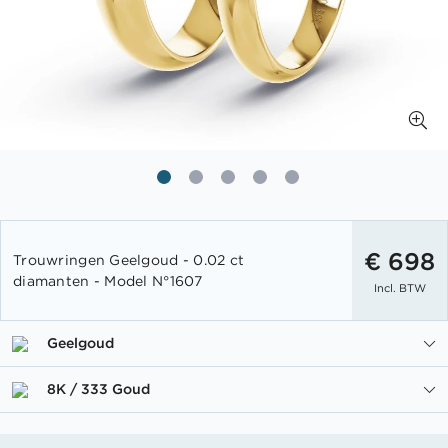
Ga
naar
€ 698
Trouwringen Geelgoud - 0.02 ct
het
diamanten - Model N°1607
Incl. BTW
begin
van
de
Geelgoud
afbeeldingen-
gallerij
8K / 333 Goud