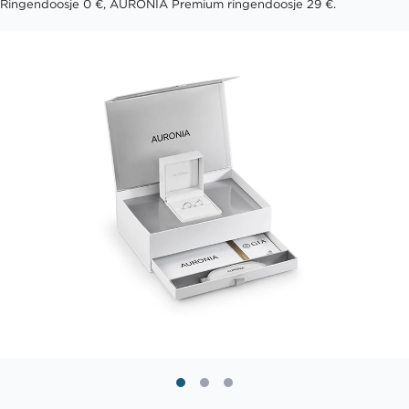
Ringendoosje 0 €, AURONIA Premium ringendoosje 29 €.