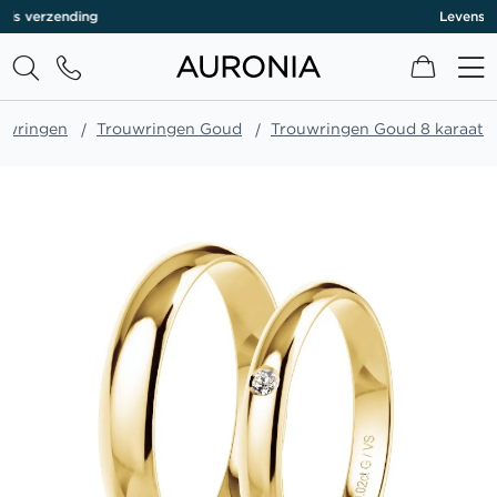
Levenslange garantie
Winkel
uwringen
Trouwringen Goud
Trouwringen Goud 8 karaat
Ga
naar
het
einde
van
de
afbeeldingen-
gallerij