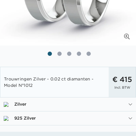
Ga
naar
€ 415
Trouwringen Zilver - 0.02 ct diamanten -
het
Model N°1012
Incl. BTW
begin
van
de
Zilver
afbeeldingen-
gallerij
925 Zilver