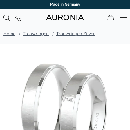
Made in Germany
Winkel
Home
Trouwringen
Trouwringen Zilver
Ga
naar
het
einde
van
de
afbeeldingen-
gallerij