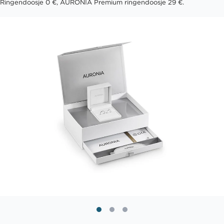
Ringendoosje 0 €, AURONIA Premium ringendoosje 29 €.