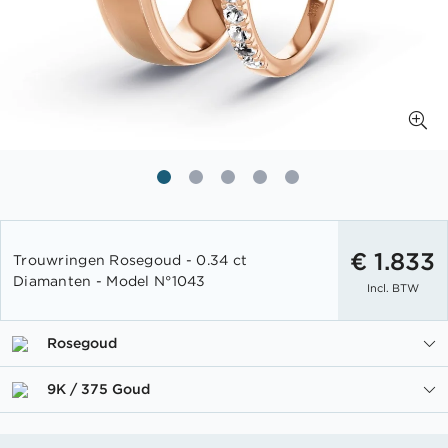
Ga
naar
€ 1.833
Trouwringen Rosegoud - 0.34 ct
het
Diamanten - Model N°1043
Incl. BTW
begin
van
de
Rosegoud
afbeeldingen-
gallerij
9K / 375 Goud