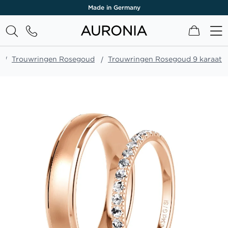
Made in Germany
Winkel
Trouwringen Rosegoud
Trouwringen Rosegoud 9 karaat
Ga
naar
het
einde
van
de
afbeeldingen-
gallerij