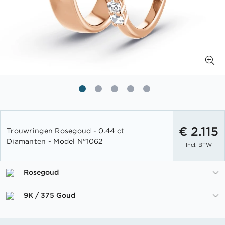
Ga
naar
€ 2.115
Trouwringen Rosegoud - 0.44 ct
het
Diamanten - Model N°1062
Incl. BTW
begin
van
de
Rosegoud
afbeeldingen-
gallerij
9K / 375 Goud