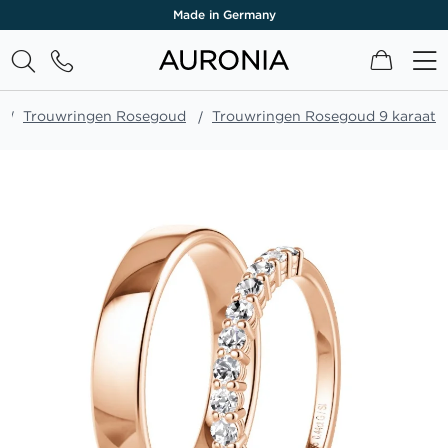
Made in Germany
Winkel
Trouwringen Rosegoud
Trouwringen Rosegoud 9 karaat
Ga
naar
het
einde
van
de
afbeeldingen-
gallerij