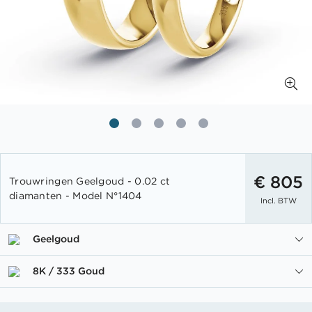
Ga
naar
€ 805
Trouwringen Geelgoud - 0.02 ct
het
diamanten - Model N°1404
Incl. BTW
begin
van
de
Geelgoud
afbeeldingen-
gallerij
8K / 333 Goud