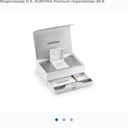
Ringendoosje 0 €, AURONIA Premium ringendoosje 29 €.