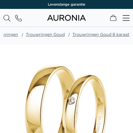
Levenslange garantie
Winkel
uwringen
Trouwringen Goud
Trouwringen Goud 8 karaat
Ga
naar
het
einde
van
de
afbeeldingen-
gallerij