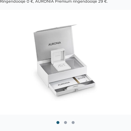
Ringendoosje 0 €, AURONIA Premium ringendoosje 29 €.