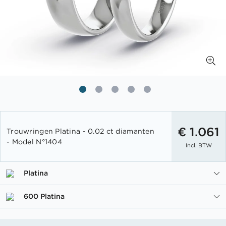
Ga
naar
€ 1.061
Trouwringen Platina - 0.02 ct diamanten
het
- Model N°1404
Incl. BTW
begin
van
de
Platina
afbeeldingen-
gallerij
600 Platina