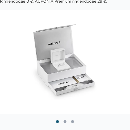
Ringendoosje 0 €, AURONIA Premium ringendoosje 29 €.