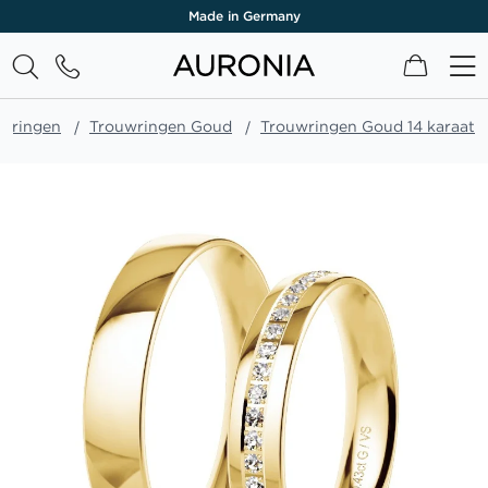
Made in Germany
Winkel
wringen
Trouwringen Goud
Trouwringen Goud 14 karaat
Ga
naar
het
einde
van
de
afbeeldingen-
gallerij