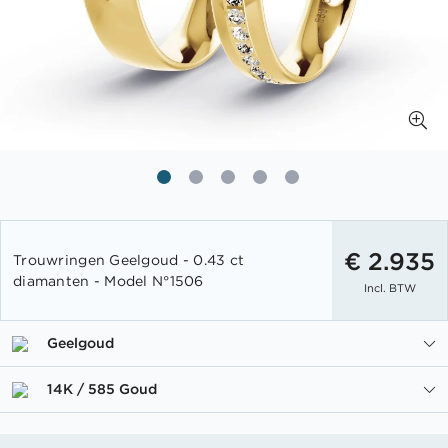
Ga
naar
€ 2.935
Trouwringen Geelgoud - 0.43 ct
het
diamanten - Model N°1506
Incl. BTW
begin
van
de
Geelgoud
afbeeldingen-
gallerij
14K / 585 Goud