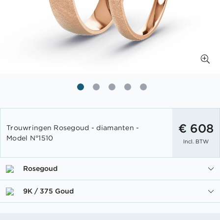
Ga
naar
€ 608
Trouwringen Rosegoud - diamanten -
het
Model N°1510
Incl. BTW
begin
van
de
Rosegoud
afbeeldingen-
gallerij
9K / 375 Goud