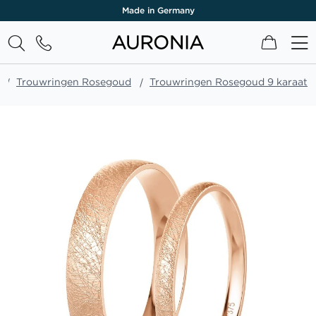
Made in Germany
Winkel
Trouwringen Rosegoud
Trouwringen Rosegoud 9 karaat
Ga
naar
het
einde
van
de
afbeeldingen-
gallerij