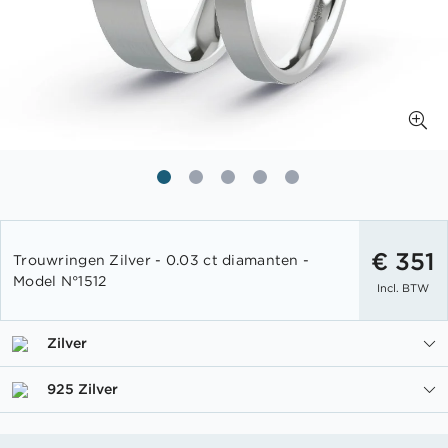
Ga
naar
€ 351
Trouwringen Zilver - 0.03 ct diamanten -
het
Model N°1512
Incl. BTW
begin
van
de
Zilver
afbeeldingen-
gallerij
925 Zilver