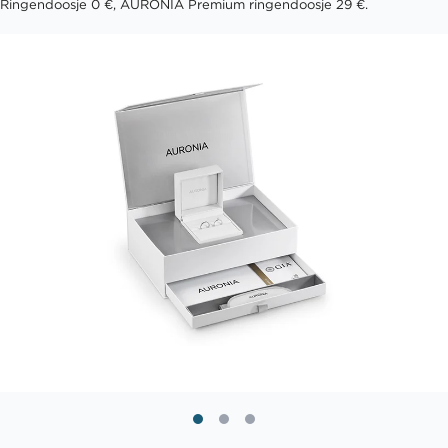
Ringendoosje 0 €, AURONIA Premium ringendoosje 29 €.