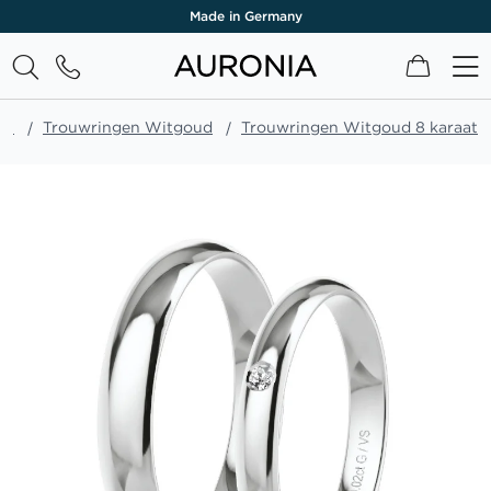
Made in Germany
Winkel
en
Trouwringen Witgoud
Trouwringen Witgoud 8 karaat
Ga
naar
het
einde
van
de
afbeeldingen-
gallerij