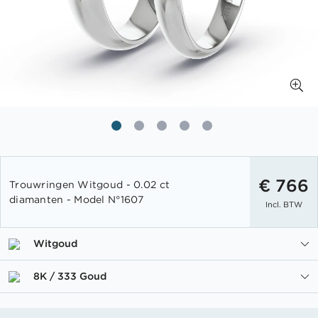
Ga
naar
€ 766
Trouwringen Witgoud - 0.02 ct
het
diamanten - Model N°1607
Incl. BTW
begin
van
de
Witgoud
afbeeldingen-
gallerij
8K / 333 Goud