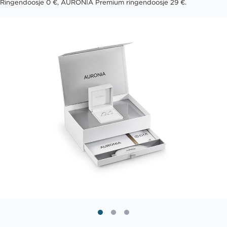
Ringendoosje 0 €, AURONIA Premium ringendoosje 29 €.