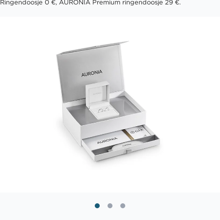
Ringendoosje 0 €, AURONIA Premium ringendoosje 29 €.