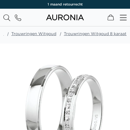
1 maand retourrecht
Winkel
en
Trouwringen Witgoud
Trouwringen Witgoud 8 karaat
Ga
naar
het
einde
van
de
afbeeldingen-
gallerij