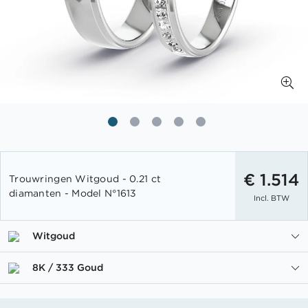
Ga
naar
€ 1.514
Trouwringen Witgoud - 0.21 ct
het
diamanten - Model N°1613
Incl. BTW
begin
van
de
Witgoud
afbeeldingen-
gallerij
8K / 333 Goud