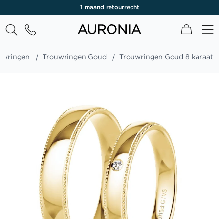
1 maand retourrecht
Winkel
uwringen
Trouwringen Goud
Trouwringen Goud 8 karaat
Ga
naar
het
einde
van
de
afbeeldingen-
gallerij