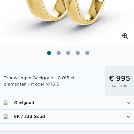
Ga
naar
€ 995
Trouwringen Geelgoud - 0.015 ct
het
diamanten - Model N°1615
Incl. BTW
begin
van
de
Geelgoud
afbeeldingen-
gallerij
8K / 333 Goud