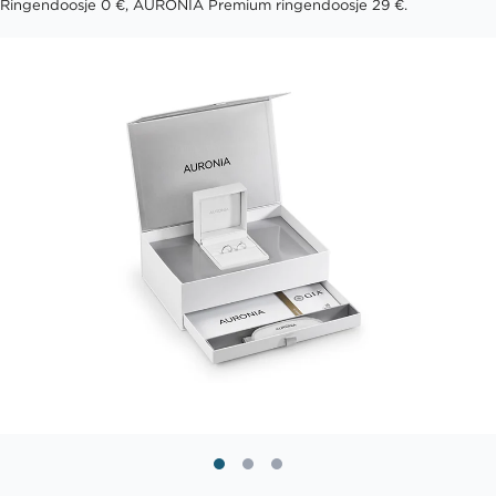
Ringendoosje 0 €, AURONIA Premium ringendoosje 29 €.