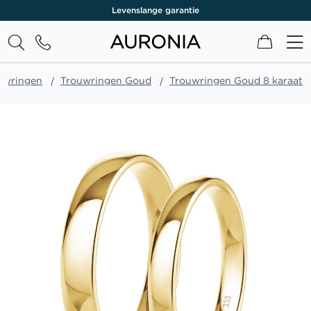
Levenslange garantie
Winkel
uwringen
Trouwringen Goud
Trouwringen Goud 8 karaat
Ga
naar
het
einde
van
de
afbeeldingen-
gallerij