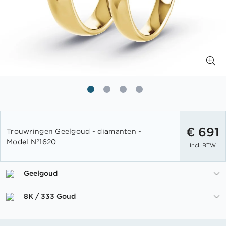
Ga
naar
€ 691
Trouwringen Geelgoud - diamanten -
het
Model N°1620
Incl. BTW
begin
van
de
Geelgoud
afbeeldingen-
gallerij
8K / 333 Goud