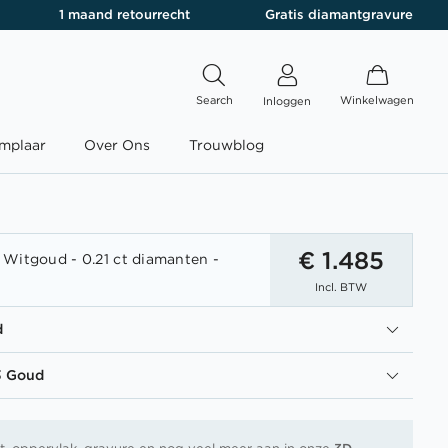
1 maand retourrecht
Gratis diamantgravure
Search
Winkelwagen
Inloggen
mplaar
Over Ons
Trouwblog
€ 1.485
Witgoud - 0.21 ct diamanten -
1
Incl. BTW
d
3 Goud