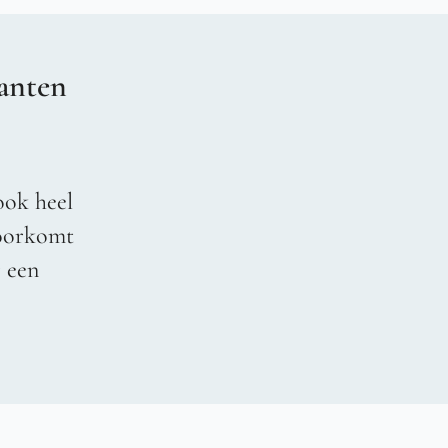
anten
ook heel
voorkomt
r een