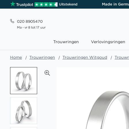
Made in Germ
Uitstekend
020 8905470
Ma - vr 8 tot 17 uur
Trouwringen
Verlovingsringen
Home
Trouwringen
Trouwringen Witgoud
Trouwr
Ga
naar
het
einde
van
de
afbeeldingen-
gallerij