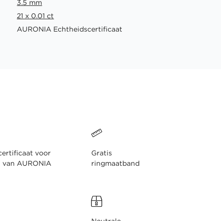
3.5 mm
21 x 0.01 ct
AURONIA Echtheidscertificaat
ertificaat voor
Gratis
n van AURONIA
ringmaatband
Neutrale