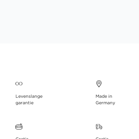
gallerij
Levenslange
Made in
garantie
Germany
Gratis
Gratis