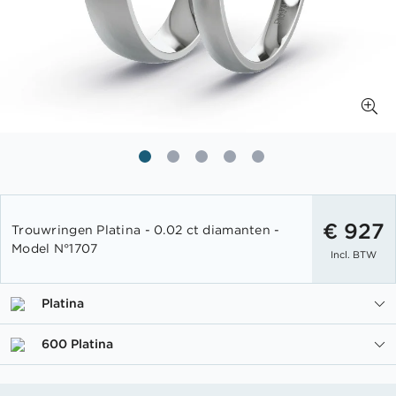
Ga
naar
€ 927
Trouwringen Platina - 0.02 ct diamanten -
het
Model N°1707
Incl. BTW
begin
van
de
Platina
afbeeldingen-
gallerij
600 Platina