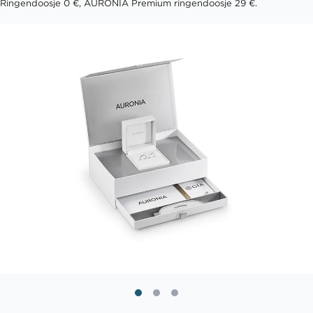
Ringendoosje 0 €, AURONIA Premium ringendoosje 29 €.