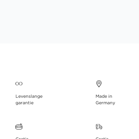
gallerij
Levenslange
Made in
garantie
Germany
Gratis
Gratis