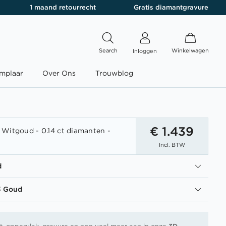
1 maand retourrecht
Gratis diamantgravure
Search
Winkelwagen
Inloggen
mplaar
Over Ons
Trouwblog
€ 1.439
Witgoud - 0.14 ct diamanten -
Incl. BTW
d
3 Goud