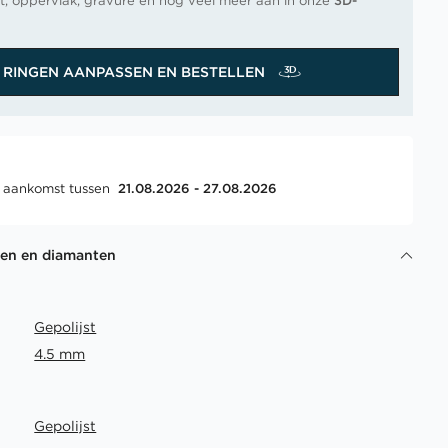
t, oppervlak, gravure en nog veel meer aan in onze
3D-
RINGEN AANPASSEN EN BESTELLEN
, aankomst tussen
21.08.2026 - 27.08.2026
gen en diamanten
Gepolijst
4.5 mm
Gepolijst