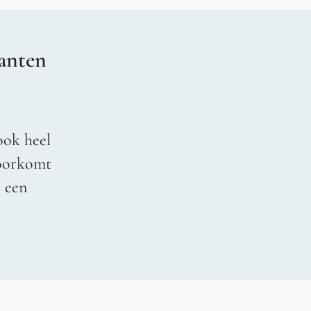
anten
ook heel
voorkomt
r een