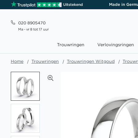
Made in Germ
Uitstekend
020 8905470
Ma - vr 8 tot 17 uur
Trouwringen
Verlovingsringen
Home
Trouwringen
Trouwringen Witgoud
Trouwr
Ga
naar
het
einde
van
de
afbeeldingen-
gallerij