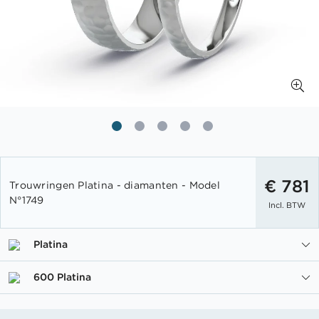
Ga
naar
€ 781
Trouwringen Platina - diamanten - Model
het
N°1749
Incl. BTW
begin
van
de
Platina
afbeeldingen-
gallerij
600 Platina