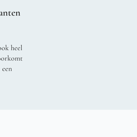
anten
ook heel
voorkomt
r een