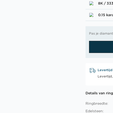
8K / 33
0.15 kar
Pas je diamant
Levertijd
Levertijd
Details van rin
Ringbreedte:
Edelsteen: