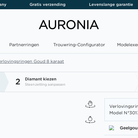
any
Gratis verzending
Levenslange garantie
Partnerringen
Trouwring-Configurator
Modelexe
erlovingsringen Goud 8 karaat
Diamant kiezen
2
Steenzetting aanpassen
Verlovingsrin
Model N°301
Geelgou