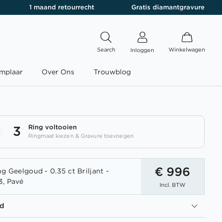
1 maand retourrecht
Gratis diamantgravure
Search
Winkelwagen
Inloggen
mplaar
Over Ons
Trouwblog
Ring voltooien
3
Ringmaat kiezen & Gravure toevoegen
€ 996
g Geelgoud - 0.35 ct Briljant -
3, Pavé
Incl. BTW
d