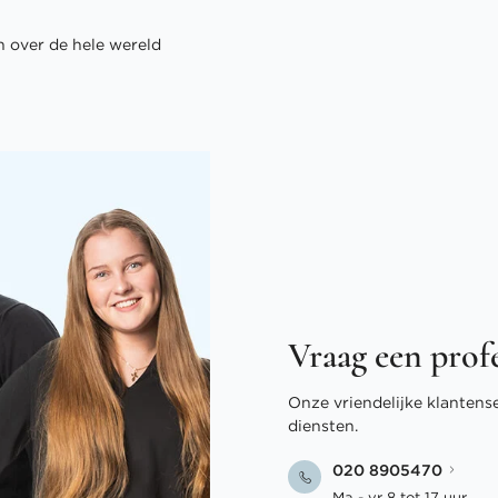
 over de hele wereld
Vraag een prof
Onze vriendelijke klantens
diensten.
020 8905470
Ma - vr 8 tot 17 uur