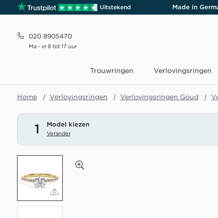
Made in Germ
Uitstekend
020 8905470
Ma - vr 8 tot 17 uur
Trouwringen
Verlovingsringen
Home
Verlovingsringen
Verlovingsringen Goud
V
Model kiezen
1
Verander
Ga
naar
het
einde
van
de