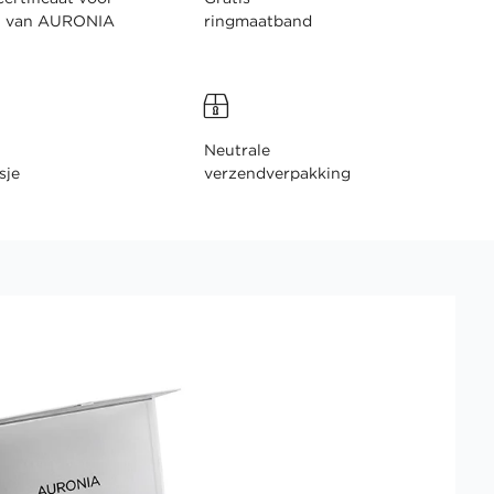
n van AURONIA
ringmaatband
Neutrale
sje
verzendverpakking