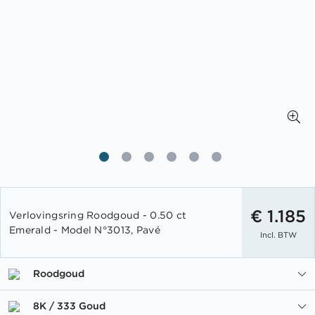
Ga
naar
€ 1.185
Verlovingsring Roodgoud - 0.50 ct
het
Emerald - Model N°3013, Pavé
Incl. BTW
begin
van
de
Roodgoud
afbeeldingen-
gallerij
8K / 333 Goud