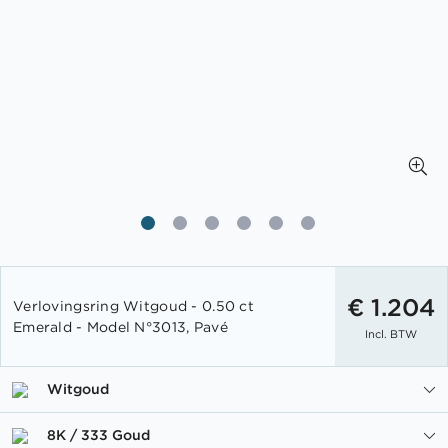
Ga
naar
€ 1.204
Verlovingsring Witgoud - 0.50 ct
het
Emerald - Model N°3013, Pavé
Incl. BTW
begin
van
de
Witgoud
afbeeldingen-
gallerij
8K / 333 Goud