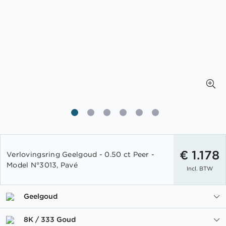
Ga
naar
€ 1.178
Verlovingsring Geelgoud - 0.50 ct Peer -
het
Model N°3013, Pavé
Incl. BTW
begin
van
de
Geelgoud
afbeeldingen-
gallerij
8K / 333 Goud