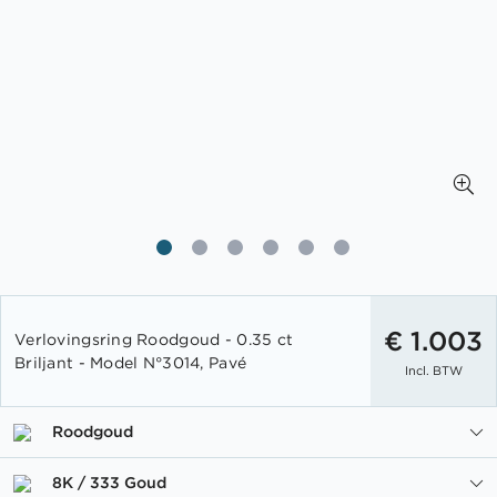
Ga
naar
€ 1.003
Verlovingsring Roodgoud - 0.35 ct
het
Briljant - Model N°3014, Pavé
Incl. BTW
begin
van
de
Roodgoud
afbeeldingen-
gallerij
8K / 333 Goud