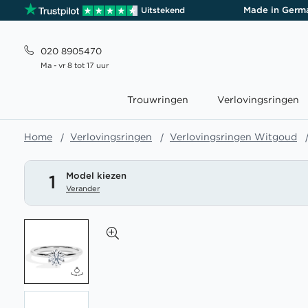
Made in Germ
Uitstekend
020 8905470
Ma - vr 8 tot 17 uur
Trouwringen
Verlovingsringen
Home
Verlovingsringen
Verlovingsringen Witgoud
Model kiezen
1
Verander
Ga
naar
het
einde
van
de