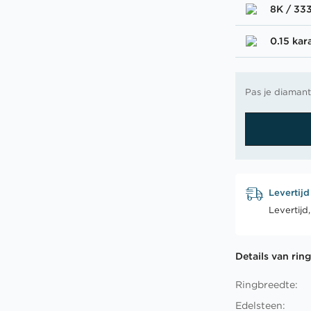
8K / 33
0.15 kar
Pas je diamant
Levertijd
Levertijd
Details van rin
Ringbreedte:
Edelsteen: