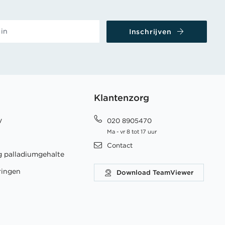
Inschrijven
Klantenzorg
y
020 8905470
Ma - vr 8 tot 17 uur
Contact
 palladiumgehalte
ringen
Download TeamViewer