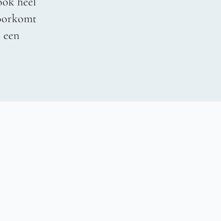
ook heel
voorkomt
r een