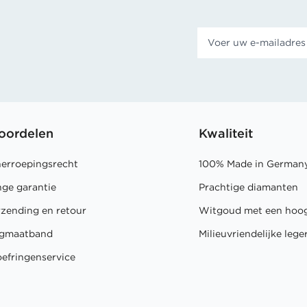
oordelen
Kwaliteit
herroepingsrecht
100% Made in German
nge garantie
Prachtige diamanten
rzending en retour
Witgoud met een hoog
ingmaatband
Milieuvriendelijke lege
oefringenservice