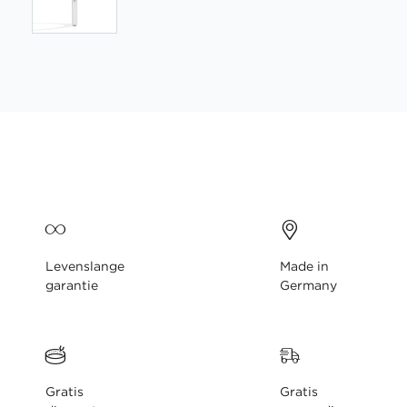
Ga
naar
het
begin
van
de
afbeeldingen-
gallerij
Levenslange
Made in
garantie
Germany
Gratis
Gratis