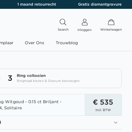
1 maand retourrecht
Gratis diamantgravure
Search
Winkelwagen
Inloggen
mplaar
Over Ons
Trouwblog
Ring voltooien
3
Ringmaat kiezen & Gravure toevoegen
€ 535
g Witgoud - 0.15 ct Briljant -
, Solitaire
Incl. BTW
d