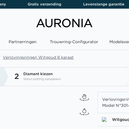
any
Gratis verzending
Levenslange garantie
Partnerringen
Trouwring-Configurator
Modelexe
Verlovingsringen Witgoud 8 karaat
Diamant kiezen
2
Steenzetting aanpassen
Verlovingsrin
Model N°3014
Witgou