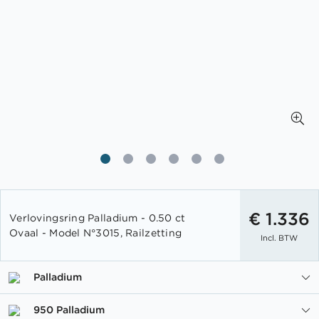
Ga
naar
€ 1.336
Verlovingsring Palladium - 0.50 ct
het
Ovaal - Model N°3015, Railzetting
Incl. BTW
begin
van
de
Palladium
afbeeldingen-
gallerij
950 Palladium