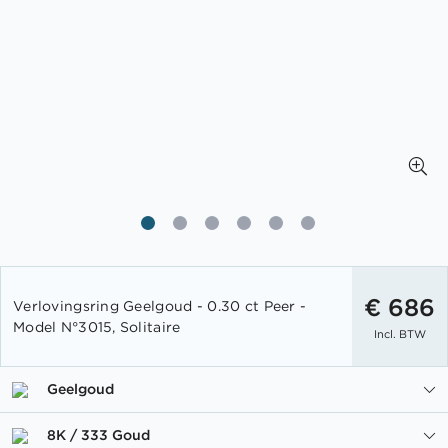
Ga
naar
€ 686
Verlovingsring Geelgoud - 0.30 ct Peer -
het
Model N°3015, Solitaire
Incl. BTW
begin
van
de
Geelgoud
afbeeldingen-
gallerij
8K / 333 Goud