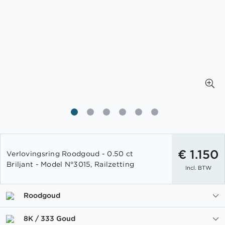
Ga
naar
€ 1.150
Verlovingsring Roodgoud - 0.50 ct
het
Briljant - Model N°3015, Railzetting
Incl. BTW
begin
van
de
Roodgoud
afbeeldingen-
gallerij
8K / 333 Goud