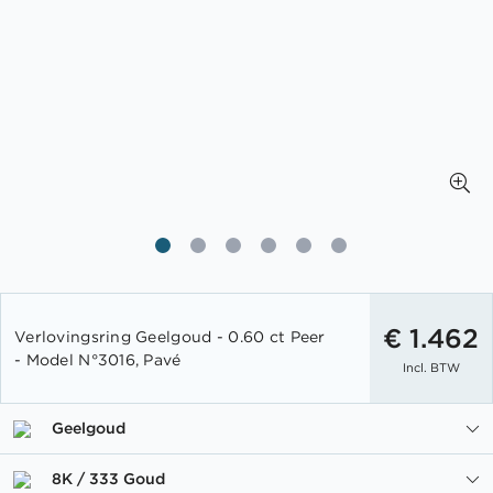
Ga
naar
€ 1.462
Verlovingsring Geelgoud - 0.60 ct Peer
het
- Model N°3016, Pavé
Incl. BTW
begin
van
de
Geelgoud
afbeeldingen-
gallerij
8K / 333 Goud