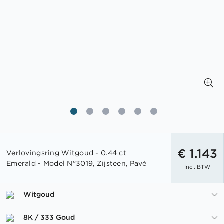
Ga
naar
€ 1.143
Verlovingsring Witgoud - 0.44 ct
het
Emerald - Model N°3019, Zijsteen, Pavé
Incl. BTW
begin
van
de
Witgoud
afbeeldingen-
gallerij
8K / 333 Goud