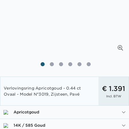
Ga
naar
€ 1.391
Verlovingsring Apricotgoud - 0.44 ct
het
Ovaal - Model N°3019, Zijsteen, Pavé
Incl. BTW
begin
van
de
Apricotgoud
afbeeldingen-
gallerij
14K / 585 Goud