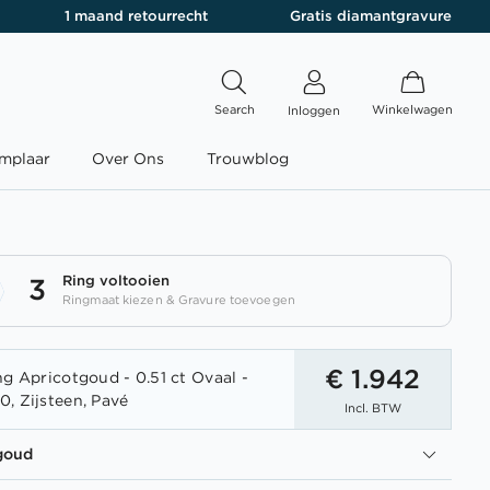
1 maand retourrecht
Gratis diamantgravure
Search
Winkelwagen
Inloggen
mplaar
Over Ons
Trouwblog
Ring voltooien
3
Ringmaat kiezen & Gravure toevoegen
€ 1.942
ng Apricotgoud - 0.51 ct Ovaal -
, Zijsteen, Pavé
Incl. BTW
goud