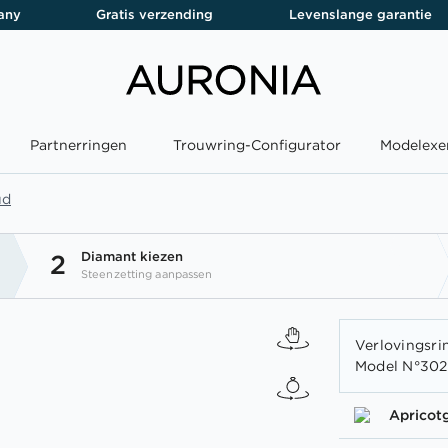
any
Gratis verzending
Levenslange garantie
Partnerringen
Trouwring-Configurator
Modelexe
ud
Diamant kiezen
2
Steenzetting aanpassen
Verlovingsri
Model N°3020
Apricot