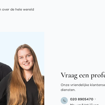
 over de hele wereld
Vraag een prof
Onze vriendelijke klantens
diensten.
020 8905470
Ma - vr 8 tot 17 uur