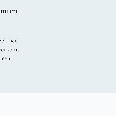
anten
ook heel
voorkomt
r een