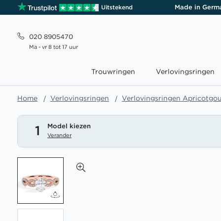
Made in Germ
Uitstekend
020 8905470
Ma - vr 8 tot 17 uur
Trouwringen
Verlovingsringen
Home
Verlovingsringen
Verlovingsringen Apricotgo
Model kiezen
1
Verander
Ga
naar
het
einde
van
de