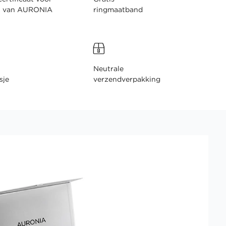
n van AURONIA
ringmaatband
Neutrale
sje
verzendverpakking