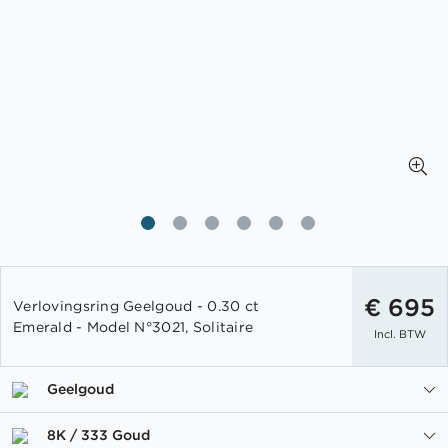
Ga
naar
€ 695
Verlovingsring Geelgoud - 0.30 ct
het
Emerald - Model N°3021, Solitaire
Incl. BTW
begin
van
de
Geelgoud
afbeeldingen-
gallerij
8K / 333 Goud