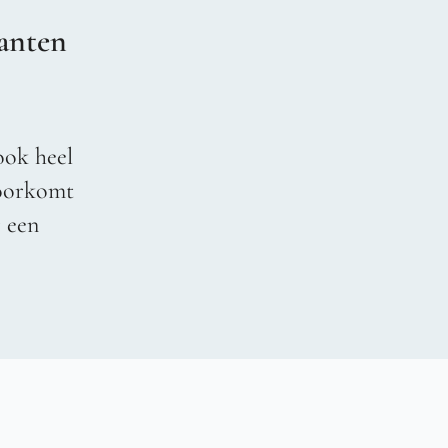
anten
ook heel
voorkomt
r een