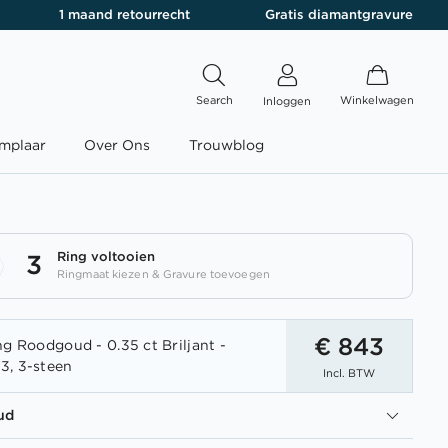
1 maand retourrecht
Gratis diamantgravure
Search
Winkelwagen
Inloggen
mplaar
Over Ons
Trouwblog
Ring voltooien
3
Ringmaat kiezen & Gravure toevoegen
€ 843
ng Roodgoud - 0.35 ct Briljant -
3, 3-steen
Incl. BTW
ud