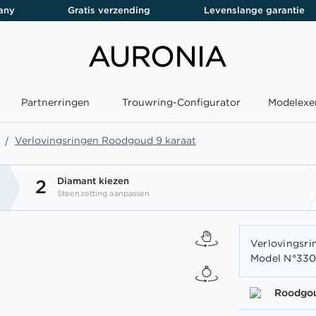
any
Gratis verzending
Levenslange garantie
Partnerringen
Trouwring-Configurator
Modelexe
Verlovingsringen Roodgoud 9 karaat
Diamant kiezen
2
Steenzetting aanpassen
Verlovingsri
Model N°330
Roodgo