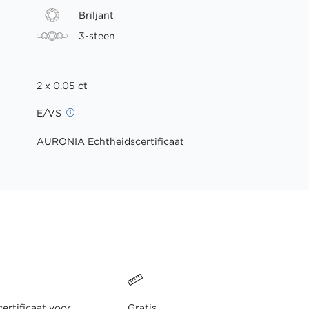
Briljant
3-steen
2 x 0.05 ct
E/VS
AURONIA Echtheidscertificaat
ertificaat voor
Gratis