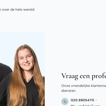
 over de hele wereld
Vraag een prof
Onze vriendelijke klantens
diensten.
020 8905470
Ma - vr 8 tot 17 uur