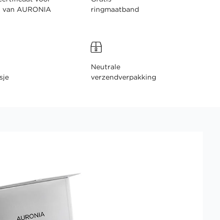
n van AURONIA
ringmaatband
Neutrale
sje
verzendverpakking