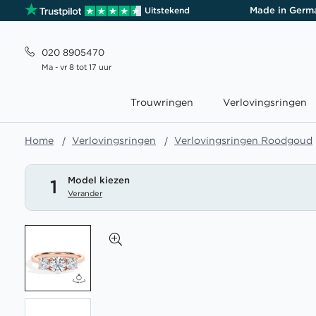
Made in Germ
Uitstekend
020 8905470
Ma - vr 8 tot 17 uur
Trouwringen
Verlovingsringen
Home
Verlovingsringen
Verlovingsringen Roodgoud
Model kiezen
1
Verander
Ga
naar
het
einde
van
de