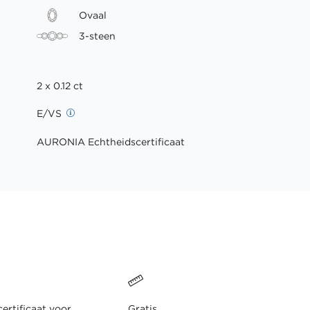
Ovaal
3-steen
2 x 0.12 ct
E/VS
AURONIA Echtheidscertificaat
ertificaat voor
Gratis