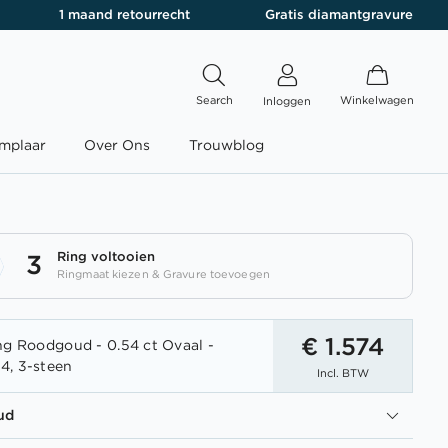
1 maand retourrecht
Gratis diamantgravure
Search
Winkelwagen
Inloggen
mplaar
Over Ons
Trouwblog
Ring voltooien
3
Ringmaat kiezen & Gravure toevoegen
€ 1.574
ng Roodgoud - 0.54 ct Ovaal -
4, 3-steen
Incl. BTW
ud