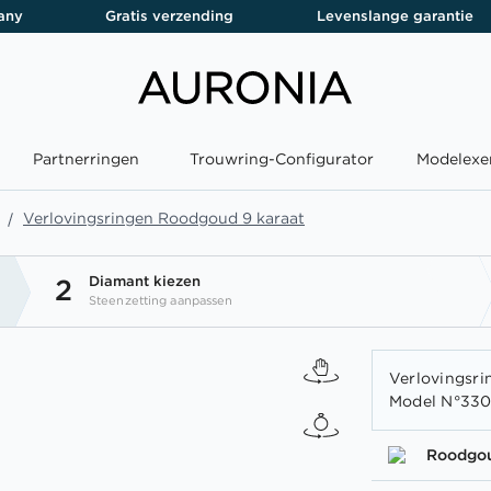
any
Gratis verzending
Levenslange garantie
Partnerringen
Trouwring-Configurator
Modelexe
Verlovingsringen Roodgoud 9 karaat
Diamant kiezen
2
Steenzetting aanpassen
Verlovingsri
Model N°330
Roodgo