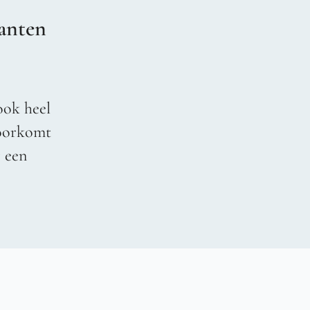
anten
ook heel
voorkomt
r een