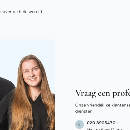
 over de hele wereld
Vraag een prof
Onze vriendelijke klantens
diensten.
020 8905470
Ma - vr 8 tot 17 uur