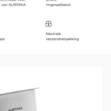
n van AURONIA
ringmaatband
Neutrale
sje
verzendverpakking