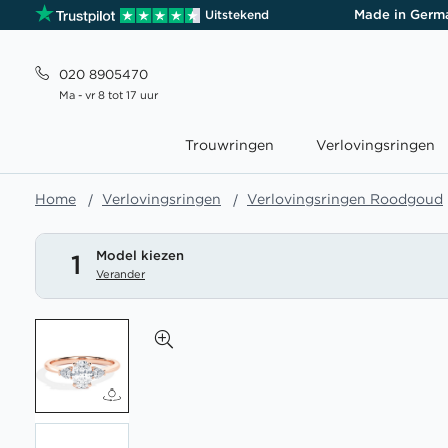
Made in Germ
Uitstekend
020 8905470
Ma - vr 8 tot 17 uur
Trouwringen
Verlovingsringen
Home
Verlovingsringen
Verlovingsringen Roodgoud
Model kiezen
1
Verander
Ga
naar
het
einde
van
de