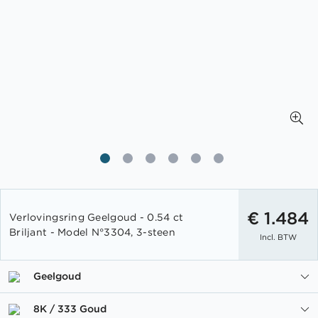
Ga
naar
€ 1.484
Verlovingsring Geelgoud - 0.54 ct
het
Briljant - Model N°3304, 3-steen
Incl. BTW
begin
van
de
Geelgoud
afbeeldingen-
gallerij
8K / 333 Goud