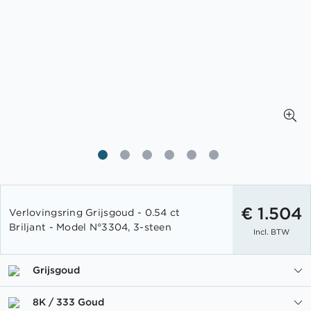
Ga
naar
€ 1.504
Verlovingsring Grijsgoud - 0.54 ct
het
Briljant - Model N°3304, 3-steen
Incl. BTW
begin
van
de
Grijsgoud
afbeeldingen-
gallerij
8K / 333 Goud