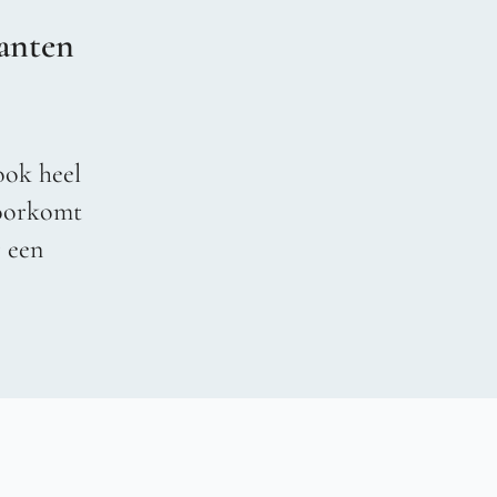
anten
ook heel
voorkomt
r een