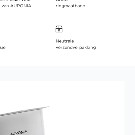
n van AURONIA
ringmaatband
Neutrale
sje
verzendverpakking