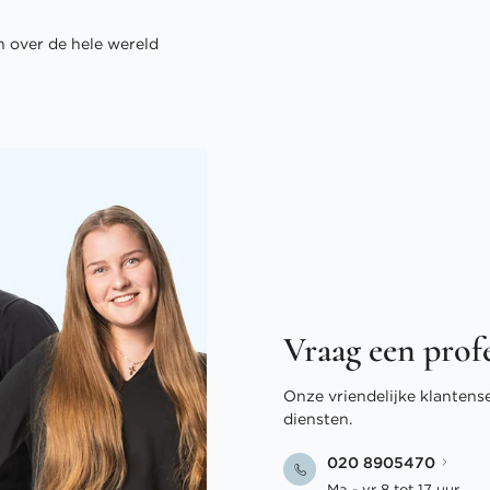
 over de hele wereld
Vraag een prof
Onze vriendelijke klantens
diensten.
020 8905470
Ma - vr 8 tot 17 uur