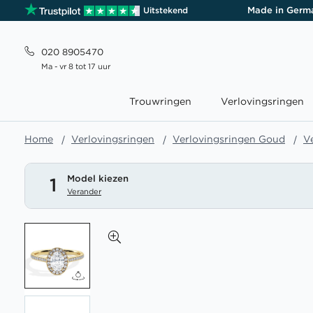
Made in Germ
Uitstekend
020 8905470
Ma - vr 8 tot 17 uur
Trouwringen
Verlovingsringen
Home
Verlovingsringen
Verlovingsringen Goud
V
Model kiezen
1
Verander
Ga
naar
het
einde
van
de