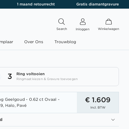
1 maand retourrecht
Gratis diamantgravure
Search
Winkelwagen
Inloggen
mplaar
Over Ons
Trouwblog
Ring voltooien
3
Ringmaat kiezen & Gravure toevoegen
€ 1.609
ng Geelgoud - 0.62 ct Ovaal -
, Halo, Pavé
Incl. BTW
d