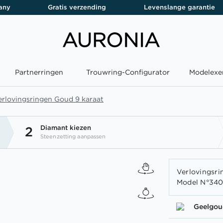
any
Gratis verzending
Levenslange garantie
Partnerringen
Trouwring-Configurator
Modelexe
erlovingsringen Goud 9 karaat
Diamant kiezen
2
Steenzetting aanpassen
Verlovingsri
Model N°3409
Geelgou